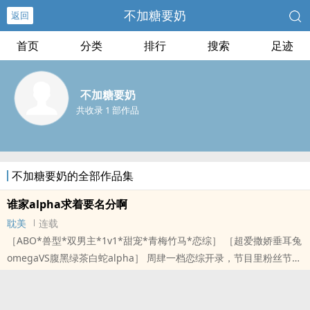
不加糖要奶
返回
首页
分类
排行
搜索
足迹
不加糖要奶
共收录 1 部作品
不加糖要奶的全部作品集
谁家alpha求着要名分啊
耽美
连载
［ABO*兽型*双男主*1v1*甜宠*青梅竹马*恋综］ ［超爱撒娇垂耳兔
omegaVS腹黑绿茶白蛇alpha］ 周肆一档恋综开录，节目里粉丝节目
组疯狂撮合小兔子和大灰狼组合，尽管小兔子十分冷漠，还是耐不住
粉丝玻璃渣里找糖..
本站提示：各位书友要是觉得《谁家alpha求着要名分啊》还不错的