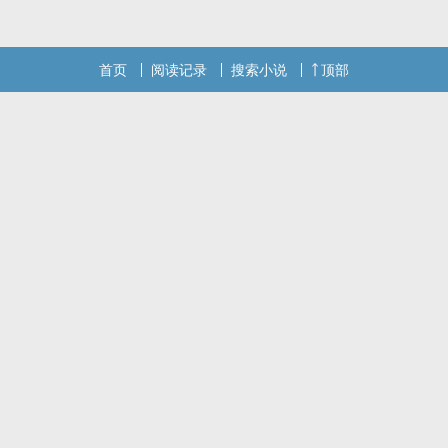
话请不要忘记向您QQ群和微博里的朋友推荐哦！
首页
阅读记录
搜索小说
顶部