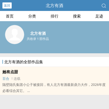
北方有酒
返回
首页
分类
排行
搜索
足迹
北方有酒
共收录 1 部作品
北方有酒的全部作品集
她有点甜
百合
连载
隔壁陆氏集团小公子被接回，有人北方有酒最新鼎力大作，2026年度
必看综合其它。
本站提示：各位书友要是觉得《她有点甜》还不错的话请不要忘记向
您QQ群和微博里的朋友推荐哦！