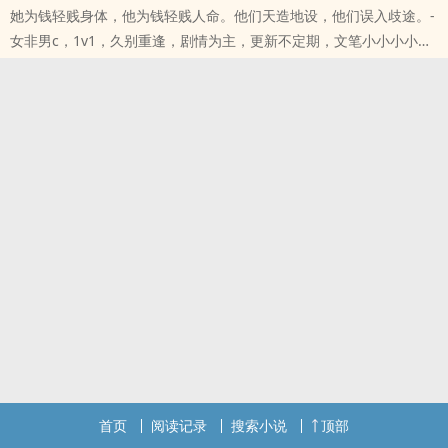
她为钱轻贱身体，他为钱轻贱人命。他们天造地设，他们误入歧途。-
女非男c，1v1，久别重逢，剧情为主，更新不定期，文笔小小小小白
～
本站提示：各位书友要是觉得《天造地设（公路，1v1）》还不错的
话请不要忘记向您QQ群和微博里的朋友推荐哦！
首页
阅读记录
搜索小说
顶部