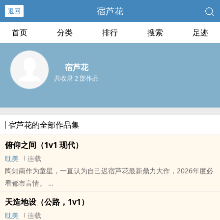
宿芦花
返回
首页
分类
排行
搜索
足迹
宿芦花
共收录 2 部作品
宿芦花的全部作品集
俯仰之间（1v1 现代）
耽美
连载
陶知南作为童星，一直认为自己迟宿芦花最新鼎力大作，2026年度必
看都市言情。
本站提示：各位书友要是觉得《俯仰之间（1v1 现代）》还不错的话
天造地设（公路，1v1）
请不要忘记向您QQ群和微博里的朋友推荐哦！
耽美
连载