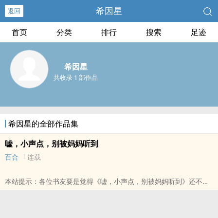
希因星
返回
首页
分类
排行
搜索
足迹
希因星
共收录 1 部作品
希因星的全部作品集
嘘，小声点，别被妈妈听到
百合
连载
本站提示：各位书友要是觉得《嘘，小声点，别被妈妈听到》还不错
的话请不要忘记向您QQ群和微博里的朋友推荐哦！