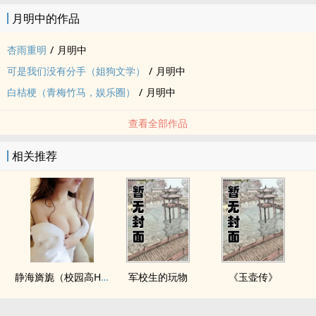
月明中的作品
杏雨重明
/
月明中
可是我们没有分手（姐狗文学）
/
月明中
白桔梗（青梅竹马，娱乐圈）
/
月明中
查看全部作品
相关推荐
静海旖旎（校园高H）
军校生的玩物
《玉壶传》