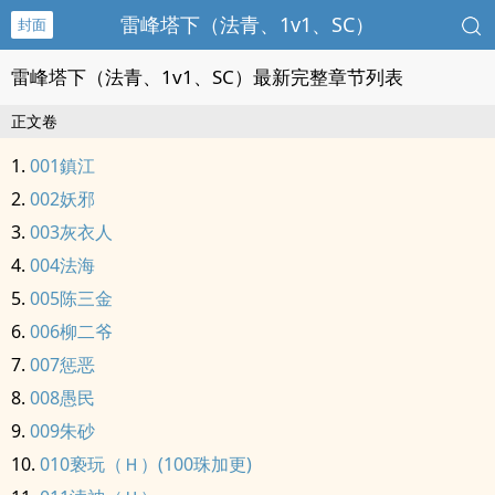
雷峰塔下（法青、1v1、SC）
封面
雷峰塔下（法青、1v1、SC）最新完整章节列表
正文卷
001鎮江
002妖邪
003灰衣人
004法海
005陈三金
006柳二爷
007惩恶
008愚民
009朱砂
010亵玩（Ｈ）(100珠加更)