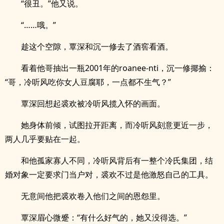
“很丑。”他又说。
“……哦。”
趁这个空隙，覃深和沉一修去了酒窖看酒。
看着他哥抽出一瓶2001年的roanee-nti，沉一修揶揄：
“哥，冷听风吃你女人豆腐耶，一点都不生气？”
覃深回想起裘欢被冷听风揽入怀的画面。
她身体前倾，试图拉开距离，而冷听风刻意更近一步，
两人几乎要贴在一起。
和他孤家寡人不同，冷听风背后有一整个冷氏集团，结
婚对象一定要求门当户对，裘欢不过是他激怒自己的工具。
无意间他把裘欢卷入他们之间的恩怨里。
覃深眉心微蹙：“有什么好气的，她又没得选。”