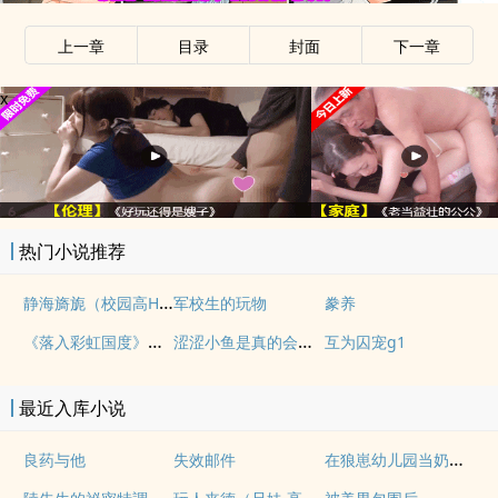
上一章
目录
封面
下一章
x
热门小说推荐
静海旖旎（校园高H）
军校生的玩物
豢养
《落入彩虹国度》穿越+西幻+言情
涩涩小鱼是真的会被干透
互为囚宠g1
最近入库小说
在狼崽幼儿园当奶爸的日常
良药与他
失效邮件