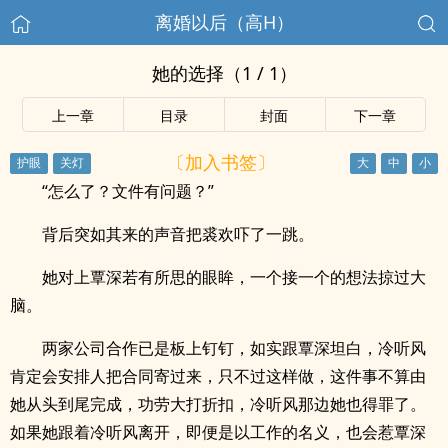
离婚以后（高H）
她的选择（1 / 1）
上一章
目录
封面
下一章
〔加入书签〕
“怎么了？文件有问题？”
背后突如其来的声音把裘欢吓了一跳。
她对上覃深若有所思的眼眸，一个接一个的想法掠过大
脑。
两家公司合作已是板上钉钉，如实跟覃深坦白，冷听风
肯定会安排人把合同寄过来，只不过这样做，这件事不算由
她从头到尾完成，功劳大打折扣，冷听风那边她也得罪了。
如果她跟着冷听风离开，即便是以工作的名义，也会惹覃深