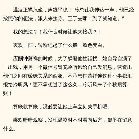
温凌正襟危坐，声线平稳：“冷总让我传达一声，他已经
按照你的想法，派人来接你。至于去哪，到了就知道。”
我的想法？！我什么时候让他来接我？！
裘欢一怔，转瞬记起了什么般，脸色变白。
应酬钟萧祥的时候，为了躲避他性骚扰，她自导自演了
一出戏，用另一个微信号冒充冷听风给自己发消息，营造出
他们之间有暧昧关系的假象。不承想钟萧祥连这种小事都汇
报给冷听风！更不承想过了这么久，冷听风来了个秋后算
账！
算账就算账，没必要让她上车立刻关手机吧。
裘欢暗暗观察，发现温凌时不时看向后方，似乎在留意
什么。