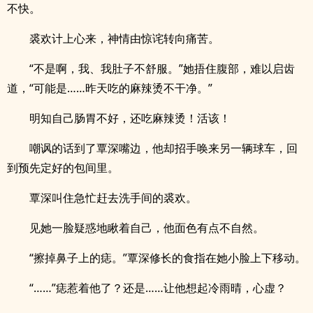
不快。
裘欢计上心来，神情由惊诧转向痛苦。
“不是啊，我、我肚子不舒服。”她捂住腹部，难以启齿
道，“可能是……昨天吃的麻辣烫不干净。”
明知自己肠胃不好，还吃麻辣烫！活该！
嘲讽的话到了覃深嘴边，他却招手唤来另一辆球车，回
到预先定好的包间里。
覃深叫住急忙赶去洗手间的裘欢。
见她一脸疑惑地瞅着自己，他面色有点不自然。
“擦掉鼻子上的痣。”覃深修长的食指在她小脸上下移动。
“……”痣惹着他了？还是……让他想起冷雨晴，心虚？