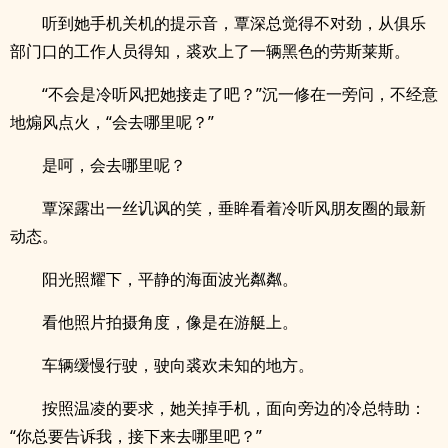
听到她手机关机的提示音，覃深总觉得不对劲，从俱乐
部门口的工作人员得知，裘欢上了一辆黑色的劳斯莱斯。
“不会是冷听风把她接走了吧？”沉一修在一旁问，不经意
地煽风点火，“会去哪里呢？”
是呵，会去哪里呢？
覃深露出一丝讥讽的笑，垂眸看着冷听风朋友圈的最新
动态。
阳光照耀下，平静的海面波光粼粼。
看他照片拍摄角度，像是在游艇上。
车辆缓慢行驶，驶向裘欢未知的地方。
按照温凌的要求，她关掉手机，面向旁边的冷总特助：
“你总要告诉我，接下来去哪里吧？”