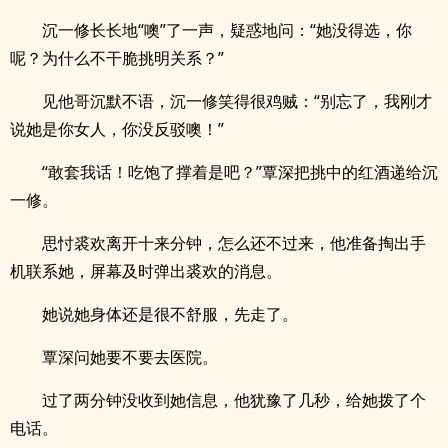
沉一修长长地“噢”了一声，疑惑地问：“她没得选，你
呢？为什么不干脆挑明关系？”
见他哥沉默不语，沉一修笑得很鸡贼：“别忘了，我刚才
说她是你女人，你没反驳噢！”
“敢套我话！吃饱了撑着是吧？”覃深把挑中的红酒递给沉
一修。
思忖裘欢离开十来分钟，怎么还不过来，他准备掏出手
机联系她，屏幕及时弹出裘欢的消息。
她说她身体还是很不舒服，先走了。
覃深问她要不要去医院。
过了两分钟没收到她信息，他犹豫了几秒，给她拨了个
电话。