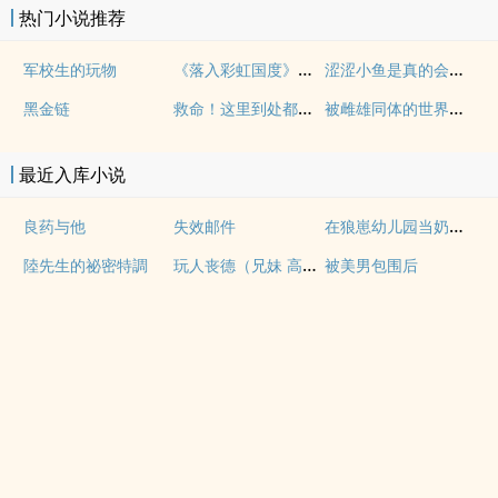
热门小说推荐
《落入彩虹国度》穿越+西幻+言情
涩涩小鱼是真的会被干透
军校生的玩物
救命！这里到处都是阴暗批（西幻NPH）
被雌雄同体的世界爆炒了（玄幻nph）
黑金链
最近入库小说
在狼崽幼儿园当奶爸的日常
良药与他
失效邮件
玩人丧德（兄妹 高H）
陸先生的祕密特調
被美男包围后