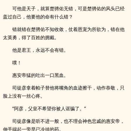
可他是天子，就算楚骋佑无错，可是楚骋佑的风头已经
盖过自己，他要他的命有什么错？
错就错在楚骋佑不知收敛，仗着恩宠为所欲为，错在他
太英勇，得了百姓的拥戴。
他是君王，永远不会有错。
噗！
惠安帝猛的吐出一口黑血。
司徒彦拿着帕子替他将嘴角的血迹擦干，动作恭敬，只
脸上没有一丝心疼。
“阿彦，父皇不希望你被人诓骗了。”
司徒彦像是听不进一般，也不理会神色悲戚的惠安帝，
伸手端起一旁早已冷掉的药。