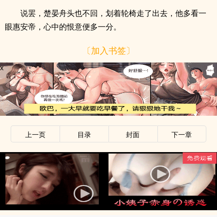
说罢，楚晏舟头也不回，划着轮椅走了出去，他多看一
眼惠安帝，心中的恨意便多一分。
〔加入书签〕
x
上一页
目录
封面
下一章
x