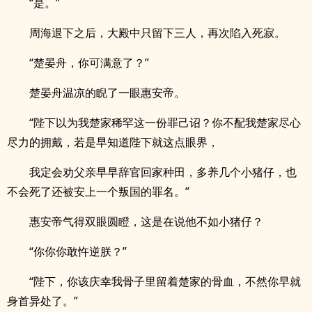
“是。”
周海退下之后，大殿中只留下三人，再次陷入死寂。
“楚晏舟，你可满意了？”
楚晏舟温凉的睨了一眼惠安帝。
“陛下以为我楚家稀罕这一份罪己诏？你不配我楚家尽心
尽力的拥戴，若是早知道陛下就这点眼界，
我定会劝父亲早早辞官回家种田，多养几个小猪仔，也
不会死了还被安上一个叛国的罪名。”
惠安帝气得双眼圆瞪，这是在说他不如小猪仔？
“你你你敢忤逆朕？”
“陛下，你该庆幸我骨子里留着楚家的骨血，不然你早就
身首异处了。”