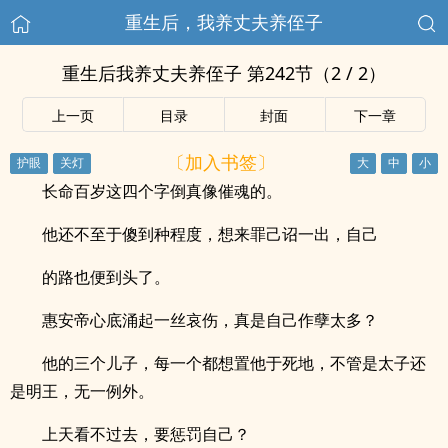
重生后，我养丈夫养侄子
重生后我养丈夫养侄子 第242节（2 / 2）
上一页
目录
封面
下一章
〔加入书签〕
长命百岁这四个字倒真像催魂的。
他还不至于傻到种程度，想来罪己诏一出，自己
的路也便到头了。
惠安帝心底涌起一丝哀伤，真是自己作孽太多？
他的三个儿子，每一个都想置他于死地，不管是太子还
是明王，无一例外。
上天看不过去，要惩罚自己？