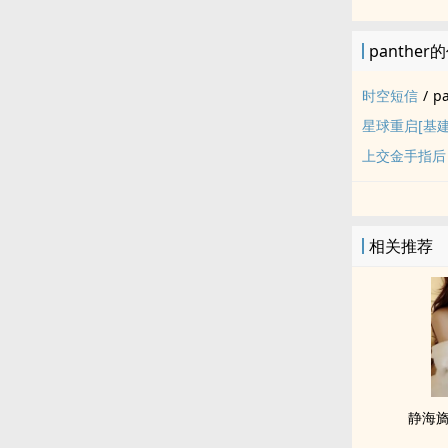
panther
时空短信
/
p
星球重启[基建
上交金手指后
相关推荐
静海