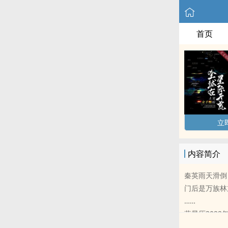
首页
立
内容简介
秦英雨天滑倒
门后是万族林
……
蓝星历302
全球危难