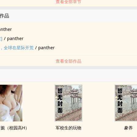
查看全部章节
的作品
anther
]
/
panther
，全球在星际开荒
/
panther
查看全部作品
旖旎（校园高H）
军校生的玩物
豢养