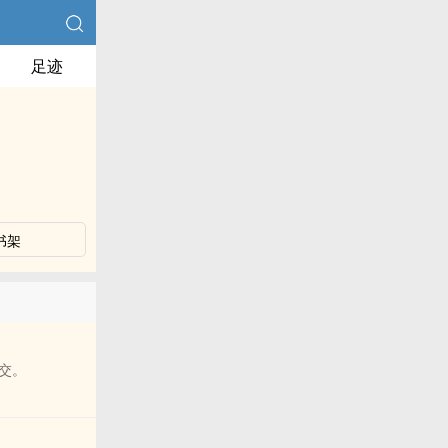
足迹
书架
交。