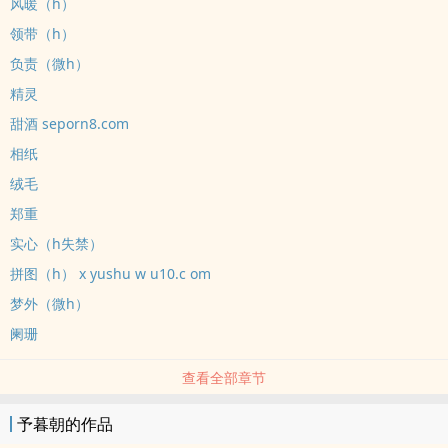
风暖（h）
领带（h）
负责（微h）
精灵
甜酒 seporn8.com
相纸
绒毛
郑重
实心（h失禁）
拼图（h） x yushu w u10.c om
梦外（微h）
阑珊
查看全部章节
予暮朝的作品