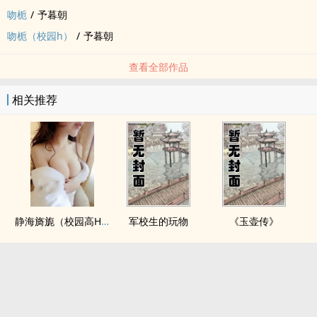
吻栀
/
予暮朝
吻栀（校园h）
/
予暮朝
查看全部作品
相关推荐
静海旖旎（校园高H）
军校生的玩物
《玉壶传》