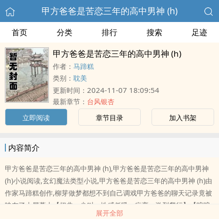
甲方爸爸是苦恋三年的高中男神 (h)
首页
分类
排行
搜索
足迹
甲方爸爸是苦恋三年的高中男神 (h)
作者：
马蹄糕
类别：
耽美
2024-11-07 18:09:54
更新时间：
最新章节：
台风银杏
立即阅读
章节目录
加入书架
内容简介
甲方爸爸是苦恋三年的高中男神 (h),甲方爸爸是苦恋三年的高中男神
(h)小说阅读,玄幻魔法类型小说,甲方爸爸是苦恋三年的高中男神 (h)由
作家马蹄糕创作,柳芽做梦都想不到自己调戏甲方爸爸的聊天记录竟被
映在了大屏幕上【扭曲，尖叫，性感低吼，痉挛，激烈爬行】【呜呜
展开全部
呜，我在电梯口见到了甲方爸爸，啊啊啊，好绝！！！】【信女愿和