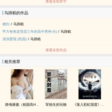
查看全部章节
马蹄糕的作品
吻扣
/
马蹄糕
甲方爸爸是苦恋三年的高中男神 (h)
/
马蹄糕
深深爱我 (民国)
/
马蹄糕
查看全部作品
相关推荐
静海旖旎（校园高H）
军校生的玩物
《落入彩虹国度》穿越+西幻+言情