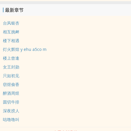
周总永坠爱河，但求菩萨成全】会议室全场哄笑当事人某芽：呃，这
最新章节
不堪入目的世界算了，反正脸皮厚是她的优势，硬着头皮还能抢救一
波只是待男人抬起头，慢条斯理睨向她时居然是她高中三年恋而不得
台风银杏
的男神周煜（yu）淦，现在改名和马斯克去火星还来得及么天涯书库
相互挑衅
提供甲方爸爸是苦恋三年的高中男神 (h)最新章节,甲方爸爸是苦恋三
楼下相遇
年的高中男神 (h)最新更新章节,天涯书库免费稳定急速专业无弹窗
灯火辉煌 y ehu a5co m
楼上曾逢
女王封勋
只如初见
窃煜偷香
醉酒周煜
圆切牛排
深夜捞人
咕噜噜叫