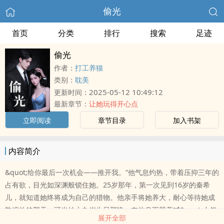
偷光
首页
分类
排行
搜索
足迹
偷光
作者：
打工养猫
类别：
耽美
2025-05-12 10:49:12
更新时间：
最新章节：
让她玩得开心点
立即阅读
章节目录
加入书架
内容简介
&quot;给你最后一次机会——推开我。”他气息灼热，带着压抑三年的
占有欲，目光如深渊般锁住她。25岁那年，第一次见到16岁的秦希
儿，就知道她终将成为自己的猎物。他亲手将她养大，耐心等待她成
熟绽放的那天。可当她十九岁生日那晚，在他身下哭着喊&quot;小叔
展开全部
&quot;时，他彻底失控了。他强势、掠夺，逼她承认对他的渴望，却