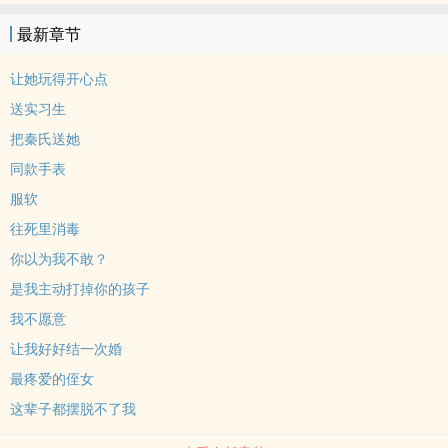
在即将得手时因一场误会失去她五年。五年后重逢，她挽着另一个男
最新章节
人的手宣布婚讯。&quot;得不到，就毁掉。&quot;他疯狂报复所有
人，只为了逼她回到身边。直到她亲口承认：&quot;是我不要你的孩
让她玩得开心点
子。&quot;这个掌控一切的男人终于崩溃。（伪叔侄/禁忌恋/双洁/强
送实习生
取豪夺）**车速只是氛围组 主线是又甜又虐的极致拉扯
把秦氏送她
同款手表
服软
往死里消毒
你以为我不敢？
是我主动打掉你的孩子
我不愿意
让我好好结一次婚
最疼爱的侄女
这辈子都摆脱不了我