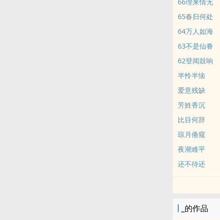
66理来情无
65春归何处
64万人如海
63不是仙眷
62登闻鼓响
半怜半恼
爱意残缺
芳姓香沉
比目何辞
琼月倦窥
夜潮难平
还不待还
_的作品