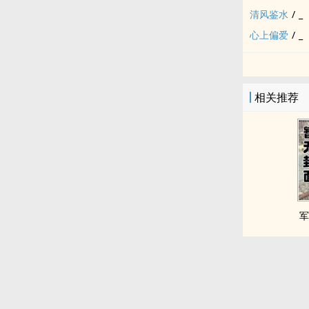
清风鉴水
/
_
心上偏爱
/
_
相关推荐
军