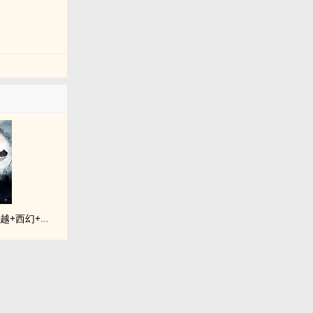
《落入彩虹国度》穿越+西幻+言情