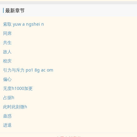
文件，扔下一句“前男友。”话音刚落，本该离场的男人去而复返，倚
最新章节
在门框边，声音凉飕飕地飘来。“沈老师，记错了吧。”“我什么时候同
意过分手？”一心一意造芯片x被扔掉后找上门来的狗沈知周x江寻
索取 yuw a ngshei n
同席
共生
故人
校庆
引力与斥力 po1 8g ac om
偏心
无度h1000加更
占据h
此时此刻微h
蛊惑
进退