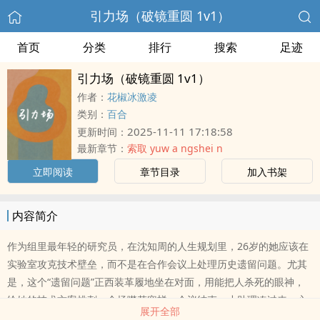
引力场（破镜重圆 1v1）
首页
分类
排行
搜索
足迹
引力场（破镜重圆 1v1）
作者：
花椒冰激凌
类别：
百合
2025-11-11 17:18:58
更新时间：
最新章节：
索取 yuw a ngshei n
立即阅读
章节目录
加入书架
内容简介
作为组里最年轻的研究员，在沈知周的人生规划里，26岁的她应该在
实验室攻克技术壁垒，而不是在合作会议上处理历史遗留问题。尤其
是，这个“遗留问题”正西装革履地坐在对面，用能把人杀死的眼神，
给她的技术方案挑刺。全场噤若寒蝉。会议结束，小助理凑过来，心
展开全部
有余悸，“老师，你和江总……是不是有过节？”沈知周面无表情地收拾