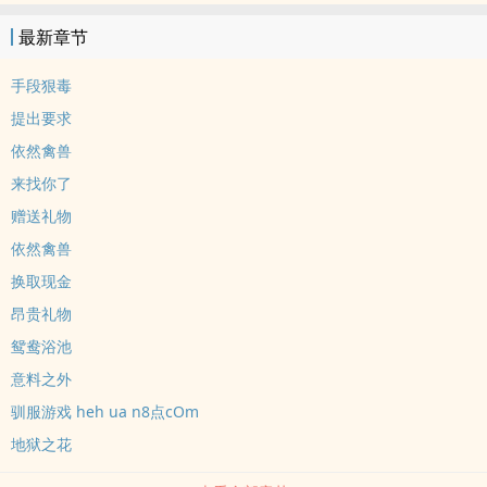
禁文学，男主纯变态，毒蛇一条，毫无道德。 温馨提示：金三角犯
最新章节
罪文、主剧情、涉及军政内容但不影响观主线观看、全员恶人，内容
不表达作者现实中任何观点，不喜欢滑走，不接受扣帽子。加更模
手段狠毒
式：第一次一百珠，往后都是两百珠珠加更，珠珠的评论留言就是作
提出要求
者写文的兴奋剂，感谢大家能多给支持与动力，谢谢。点击直达作者
依然禽兽
微博：黑尾虎
来找你了
赠送礼物
依然禽兽
换取现金
昂贵礼物
鸳鸯浴池
意料之外
驯服游戏 heh ua n8点cOm
地狱之花