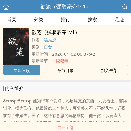
欲笼（强取豪夺1v1）
首页
分类
排行
搜索
足迹
欲笼（强取豪夺1v1）
作者：
黑尾虎
类别：
百合
2026-01-02 00:37:42
更新时间：
最新章节：
手段狠毒
立即阅读
章节目录
加入书架
内容简介
&emsp;&emsp;魏知珩有个爱好，凡是漂亮的东西，只要看上，都得
驯化、据为己有。他最近瞧上个美人，可惜美人不仅不解风情，还提
前有了未婚夫。罢了，这样有意思的玩物难得，他当然可以宽宏大
量。毕竟人妻么，更刺激了。表面儒雅实则手段卑鄙、道德败坏的禽
展开全部
兽? ? ? ? ? ? ? ? ? ? ?VS只想挣脱牢笼的倔强美人强取豪夺无三观，囚