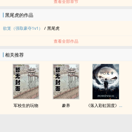
查看全部章节
黑尾虎的作品
欲笼（强取豪夺1v1）
/
黑尾虎
查看全部作品
相关推荐
军校生的玩物
豢养
《落入彩虹国度》穿越+西幻+言情