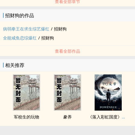
查看全部章节
招财狗的作品
病弱拳王在求生综艺爆红
/
招财狗
全能咸鱼恋综爆红
/
招财狗
查看全部作品
相关推荐
军校生的玩物
豢养
《落入彩虹国度》穿越+西幻+言情