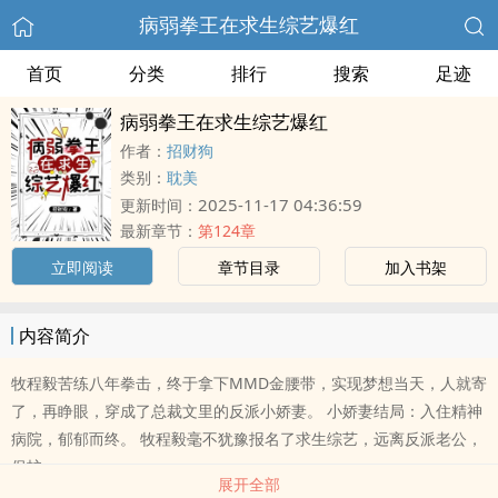
病弱拳王在求生综艺爆红
首页
分类
排行
搜索
足迹
病弱拳王在求生综艺爆红
作者：
招财狗
类别：
耽美
2025-11-17 04:36:59
更新时间：
最新章节：
第124章
立即阅读
章节目录
加入书架
内容简介
牧程毅苦练八年拳击，终于拿下MMD金腰带，实现梦想当天，人就寄
了，再睁眼，穿成了总裁文里的反派小娇妻。 小娇妻结局：入住精神
病院，郁郁而终。 牧程毅毫不犹豫报名了求生综艺，远离反派老公，
保护..
展开全部