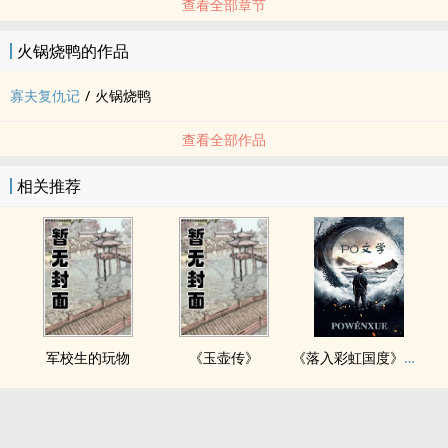
查看全部章节
火锅烧鸭的作品
寡夫复仇记
/
火锅烧鸭
查看全部作品
相关推荐
军校生的玩物
《玉壶传》
《落入彩虹国度》穿越+西幻+言情