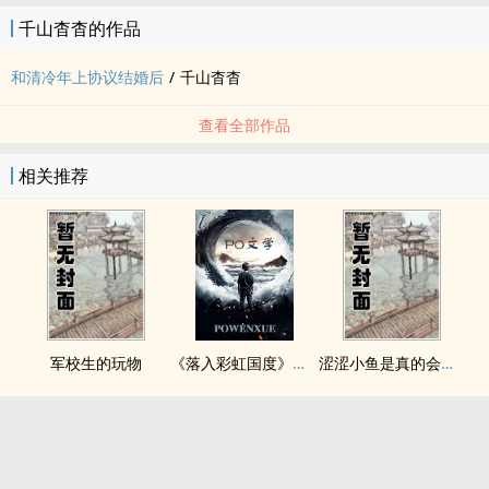
千山杳杳的作品
和清冷年上协议结婚后
/
千山杳杳
查看全部作品
相关推荐
军校生的玩物
《落入彩虹国度》穿越+西幻+言情
涩涩小鱼是真的会被干透