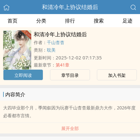
和清冷年上协议结婚后
首页
分类
排行
搜索
足迹
和清冷年上协议结婚后
作者：
千山杳杳
类别：
耽美
2025-12-02 07:17:35
更新时间：
最新章节：
第41章
立即阅读
章节目录
加入书架
内容简介
大四毕业那个月，季闻叙因为玩赛千山杳杳最新鼎力大作，2026年度
必看都市言情。
展开全部