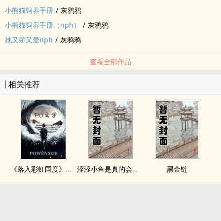
小熊猫饲养手册
/
灰鸦鸦
小熊猫饲养手册（nph）
/
灰鸦鸦
她又娇又爱nph
/
灰鸦鸦
查看全部作品
相关推荐
《落入彩虹国度》穿越+西幻+言情
涩涩小鱼是真的会被干透
黑金链