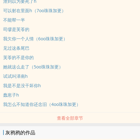
泄到以为要死了h
可以射在里面h（7oo珠珠加更）
不能帮一半
司缪是芙苓的
我欠你一个人情（6oo珠珠加更）
见过这条尾巴
芙苓的不是你的
她就这么走了（5oo珠珠加更）
试试叫泽南h
我是不是没干坏你h
蠢崽子h
我怎么不知道你还念旧（4oo珠珠加更）
查看全部章节
灰鸦鸦的作品