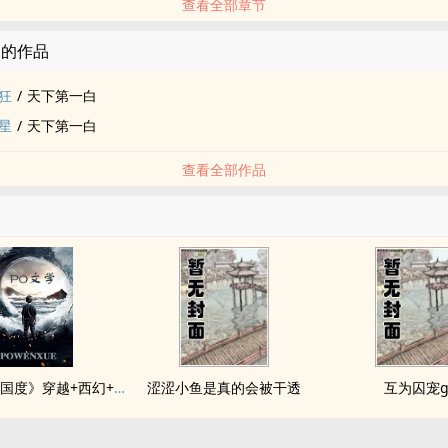
查看全部章节
白的作品
狂
/
天下第一白
星
/
天下第一白
查看全部作品
《落入彩虹国度》穿越+西幻+言情
涩涩小鱼是真的会被干透
互为囚宠g