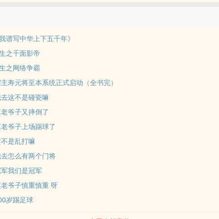
我谱写中华上下五千年》
生之千面影帝
生之网络争霸
：宿主寿元将至本系统正式启动（全书完）
：我去这不是碰瓷嘛
：莫老爷子又摔倒了
：莫老爷子上场踢球了
这不是乱打嘛
：我去怎么有两个门将
冠军我们是冠军
莫老爷子慎重慎重 呀
100岁踢足球