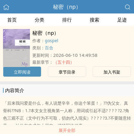
秘密（np）
首页
分类
排行
搜索
足迹
秘密（np）
作者：
gospel
类别：
百合
2026-06-10 14:49:58
更新时间：
最新章节：
（五十四）
立即阅读
章节目录
加入书架
内容简介
「后来我问爱是什么，有人说楚辛辛，你这个笨蛋！」??伪父女、真
骨科??NB：1.?本文女主视角第一人称，用词或引起不适? ? ? ? ?2.?角
色三观不正（文中行为不可取，切勿代入现实）? ? ? ? ?3.?不要随意转
载——站外有未成年小朋友，维护网络健康
展开全部