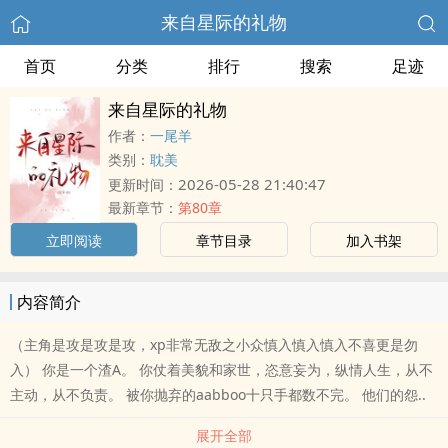
来自星际的礼物
首页
分类
排行
搜索
足迹
来自星际的礼物
作者：
一尾羊
类别：
耽美
2026-05-28 21:40:47
更新时间：
最新章节：
第80章
立即阅读
章节目录
加入书架
内容简介
（主角是攻是攻是攻，xp非常无敌之小众慎入慎入慎入不喜更是勿
入） 你是一个渣A。 你仗着美貌和家世，恣意妄为，纵情人生，从不
主动，从不负责。 被你抛弃的aabboo十只手都数不完。 他们的怨..
展开全部