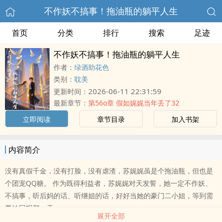
不作妖不搞事！拖油瓶的躺平人生
首页
分类
排行
搜索
足迹
不作妖不搞事！拖油瓶的躺平人生
作者：
绿酒助花色
类别：
耽美
2026-06-11 22:31:59
更新时间：
最新章节：
第56o章 假如娓娓当年丢了32
立即阅读
章节目录
加入书架
内容简介
没有真假千金，没有打脸，没有虐渣，苏娓娓虽是个拖油瓶，但也是
个团宠QQ糖。 作为既得利益者，苏娓娓对天发誓，她一定不作妖、
不搞事，听后妈的话、听继姐的话，好好当她的豪门二小姐，等到需
要她回报那一天..
展开全部