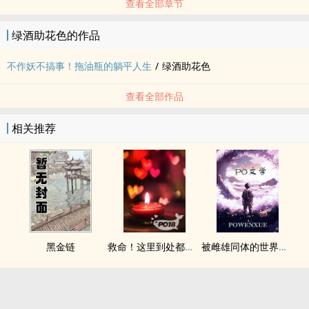
查看全部章节
绿酒助花色的作品
不作妖不搞事！拖油瓶的躺平人生
/
绿酒助花色
查看全部作品
相关推荐
黑金链
救命！这里到处都是阴暗批（西幻NPH）
被雌雄同体的世界爆炒了（玄幻nph）