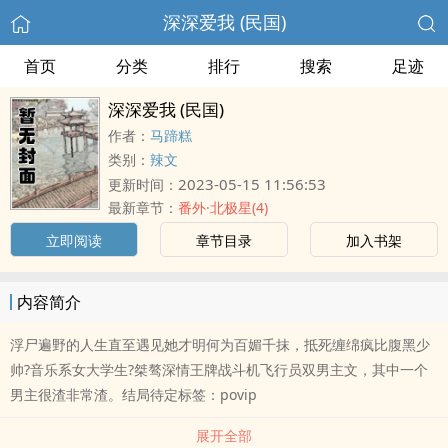
深深爱我 (民国)
首页
分类
排行
搜索
足迹
深深爱我 (民国)
作者：
马蹄糕
类别：
辣文
2023-05-15 11:56:53
更新时间：
最新章节：
番外·北极星(4)
立即阅读
章节目录
加入书架
内容简介
浮尸遍野的人生直至遇见她才明何为百媚千抹，抵死缠绵疯比腹黑少
帅?音乐系女大学生?桀骜深情王牌战斗机飞行员双男主文，其中一个
男主很渣非常渣。结局待定标签：povip
展开全部