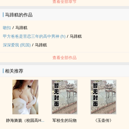
查看全部章节
马蹄糕的作品
吻扣
/
马蹄糕
甲方爸爸是苦恋三年的高中男神 (h)
/
马蹄糕
深深爱我 (民国)
/
马蹄糕
查看全部作品
相关推荐
静海旖旎（校园高H）
军校生的玩物
《玉壶传》